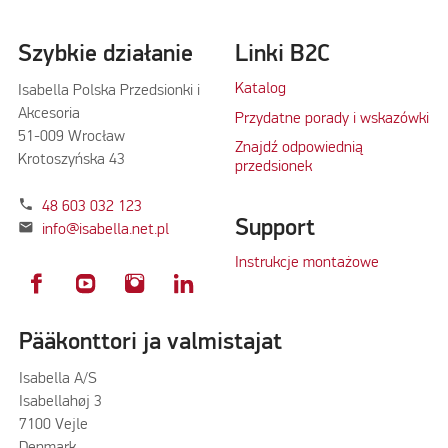
Szybkie działanie
Linki B2C
Katalog
Isabella Polska Przedsionki i
Akcesoria
Przydatne porady i wskazówki
51-009 Wrocław
Znajdź odpowiednią
Krotoszyńska 43
przedsionek
phone
48 603 032 123
Support
mail
info@isabella.net.pl
Instrukcje montażowe
Pääkonttori ja valmistajat
Isabella A/S
Isabellahøj 3
7100 Vejle
Denmark