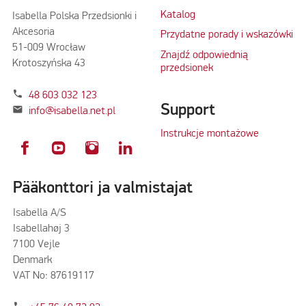
Katalog
Isabella Polska Przedsionki i
Akcesoria
Przydatne porady i wskazówki
51-009 Wrocław
Znajdź odpowiednią
Krotoszyńska 43
przedsionek
phone
48 603 032 123
Support
mail
info@isabella.net.pl
Instrukcje montażowe
Pääkonttori ja valmistajat
Isabella A/S
Isabellahøj 3
7100 Vejle
Denmark
VAT No: 87619117