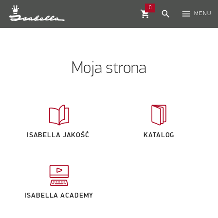
0
shopping_cart
search
menu
MENU
Moja strona
ISABELLA JAKOŚĆ
KATALOG
ISABELLA ACADEMY