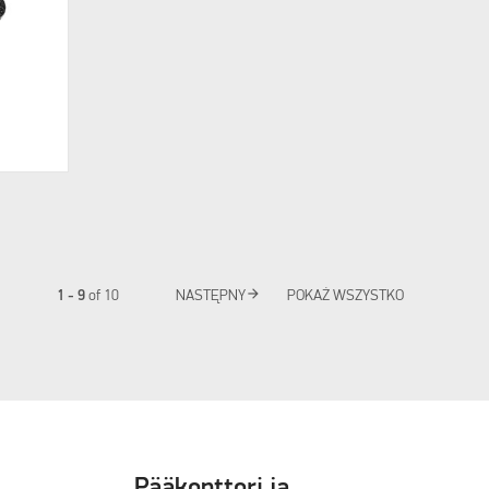
arrow_forward
1 - 9
of
10
NASTĘPNY
POKAŻ WSZYSTKO
Pääkonttori ja