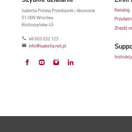
Katalog
Isabella Polska Przedsionki i Akcesoria
51-009 Wrocław
Przydatn
Krotoszyńska 43
Znajdź o
phone
48 603 032 123
Suppo
mail
info@isabella.net.pl
Instrukc