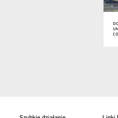
Universal 420
(1)
Ventura D250
(1)
D
Ventura D300
(1)
UN
C
Szybkie działanie
Linki