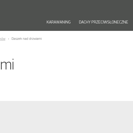
KARAWANING
DACHY PRZECIWSŁONECZNE
nków
Daszek nad drzwiami
ami