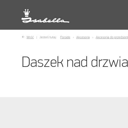
Wróć
Jesteś tutaj:
Forside
Akcesoria
Akcesoria do przedsio
Daszek nad drzwi