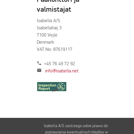
valmistajat
Isabella A/S
Isabellahøj 3
7100 Vejle
Denmark
VAT No: 87619117
phone
+45 76 49 72 92
mail
info@isabella.net
Isabella A/S zastrzega sobie prawo do
poprawiania ewentualnych błędów w