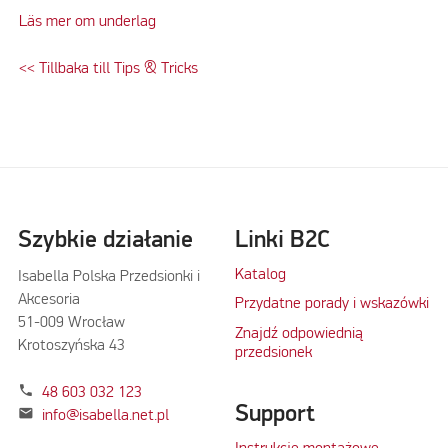
Läs mer om underlag
<< Tillbaka till Tips & Tricks
Szybkie działanie
Linki B2C
Katalog
Isabella Polska Przedsionki i
Akcesoria
Przydatne porady i wskazówki
51-009 Wrocław
Znajdź odpowiednią
Krotoszyńska 43
przedsionek
phone
48 603 032 123
Support
mail
info@isabella.net.pl