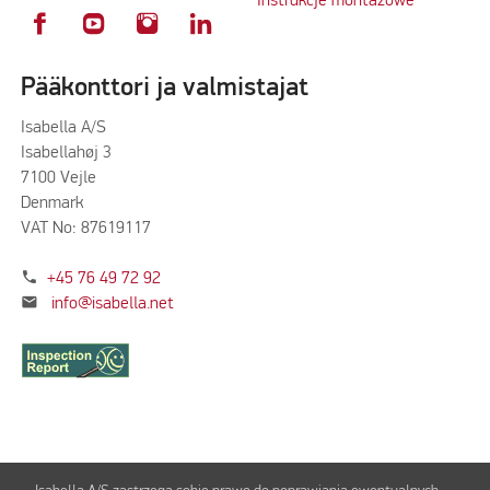
Instrukcje montażowe
Pääkonttori ja valmistajat
Isabella A/S
Isabellahøj 3
7100 Vejle
Denmark
VAT No: 87619117
phone
+45 76 49 72 92
mail
info@isabella.net